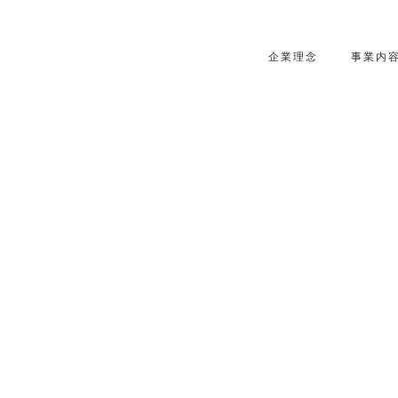
企業理念
事業内
[%title%]
HOME
|
|
template.detail