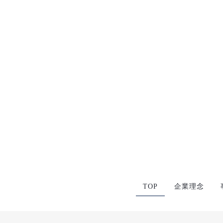
[%article%]
前のページへ
TOP
企業理念